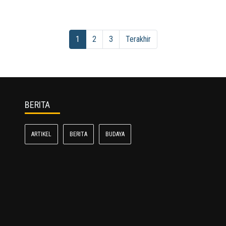
1
2
3
Terakhir
BERITA
ARTIKEL
BERITA
BUDAYA