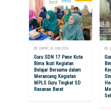
JUM'AT, 26 JUNI 2026
JU
Guru SDN 17 Pane Kota
Gu
Bima Ikuti Kegiatan
Bi
Belajar Bersama dalam
Ke
Merancang Kegiatan
Si
MPLS Guru Tingkat SD
He
Rasanae Barat
Me
Se