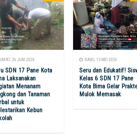
M'AT, 26 JUNI 2026
RABU, 13 MEI 2026
ru SDN 17 Pane Kota
Seru dan Edukatif! Sis
ma Laksanakan
Kelas 6 SDN 17 Pane
giatan Menanam
Kota Bima Gelar Prakt
ngkong dan Tanaman
Mulok Memasak
rbal untuk
lestarikan Kebun
kolah